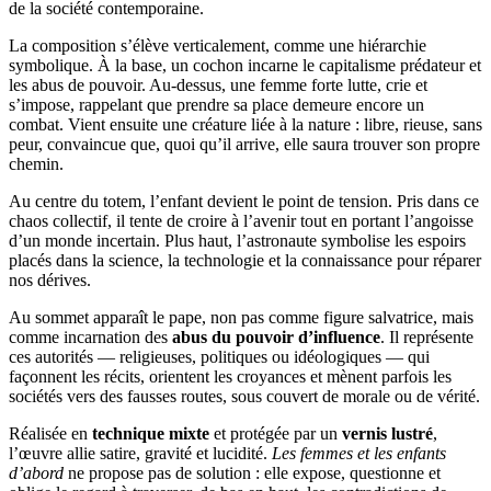
de la société contemporaine.
La composition s’élève verticalement, comme une hiérarchie
symbolique. À la base, un cochon incarne le capitalisme prédateur et
les abus de pouvoir. Au-dessus, une femme forte lutte, crie et
s’impose, rappelant que prendre sa place demeure encore un
combat. Vient ensuite une créature liée à la nature : libre, rieuse, sans
peur, convaincue que, quoi qu’il arrive, elle saura trouver son propre
chemin.
Au centre du totem, l’enfant devient le point de tension. Pris dans ce
chaos collectif, il tente de croire à l’avenir tout en portant l’angoisse
d’un monde incertain. Plus haut, l’astronaute symbolise les espoirs
placés dans la science, la technologie et la connaissance pour réparer
nos dérives.
Au sommet apparaît le pape, non pas comme figure salvatrice, mais
comme incarnation des
abus du pouvoir d’influence
. Il représente
ces autorités — religieuses, politiques ou idéologiques — qui
façonnent les récits, orientent les croyances et mènent parfois les
sociétés vers des fausses routes, sous couvert de morale ou de vérité.
Réalisée en
technique mixte
et protégée par un
vernis lustré
,
l’œuvre allie satire, gravité et lucidité.
Les femmes et les enfants
d’abord
ne propose pas de solution : elle expose, questionne et